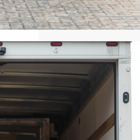
نقل عفش المنازل والمكاتب خدمات
نقل احترافية تضمن الأمان وسرعة
وجودة
عندما يحين وقت الانتقال إلى منزل جديد أو
مقر عمل مختلف، تصبح عملية نقل الأثاث
واحدة من أكثر المهام التي تحتاج إلى
تخطيط دقيق وخبرة حقيقية. فالأثاث لا
يمثل مجرد مقتنيات مادية، بل يضم قطعًا
ذات قيمة مالية ومعنوية تحتاج إلى عناية
خاصة أثناء الفك والتغليف والنقل