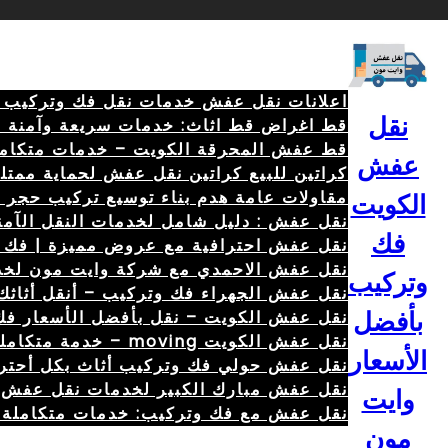
خطى
لى
لمحتوى
اعلانات نقل عفش خدمات نقل فك وتركيب الأثاث 
نقل
قط اغراض قط اثاث: خدمات سريعة وآمنة 67079013
قط عفش المحرقة الكويت – خدمات متكامل
عفش
كراتين للبيع كراتين نقل عفش لحماية ممتل
مقاولات عامة هدم بناء توسيع تركيب حجر أصباغ 04
الكويت
نقل عفش : دليل شامل لخدمات النقل الآمنة والس
فك
نقل عفش احترافية مع عروض مميزة | فك – تركي
نقل عفش الاحمدي مع شركة وايت مون لخد
وتركيب
نقل عفش الجهراء فك وتركيب – أنقل أثاثك
نقل عفش الكويت – نقل بأفضل الأسعار فك وتركي
بأفضل
نقل عفش الكويت moving – خدمة متكاملة \ 69680560 \ لفك وتركيب 67079013
الأسعار
نقل عفش حولي فك وتركيب أثاث بكل أحتر
نقل عفش مبارك الكبير لخدمات نقل عفش ش
وايت
نقل عفش مع فك وتركيب: خدمات متكاملة ل
مون