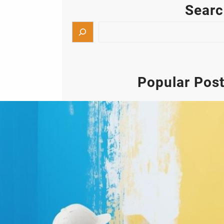
Sear
Popular Pos
أصباغ الكويت ابو حسن صباغ شاطر
تركيب جبس بورد
إذا كنت تبحث عن أفضل خدمات أصباغ
الكويت وتركيب جبس بورد بأعلى مستويات
الجودة والاحترافية، فإن أعمال الدهانات
والديكورات الحديثة أصبحت من أهم عناصر
التشطيب التي تضيف لمسة جمالية راقية