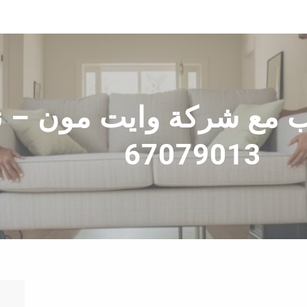
مع شركة وايت مون – نق
67079013