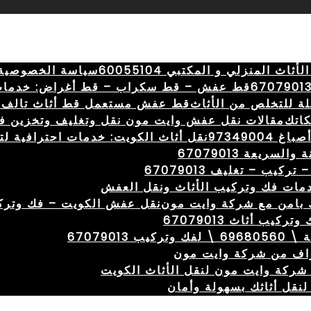
المنزلي و المكتبي 60055104
سياسة الخصوصية
قط عفش – قط سكراب – قط أغراض: خدمات
ة للتخلص من الأثاث
قط عفش مستعمل قط أثاث تالف 
كاتك
مقالات نقل عفش وايت مون نقل وتغليف وتخزين ف
973490
نقل أثاث الكويت: خدمات احترافية لتسهيل ال
ريعة 67079013
ب – تغليف 67079013
مات فك وتركيب الأثاث ونقل العفش
 بامن مع شركة وايت مون
نقل عفش الكويت – فك وتركيب – 67079013 – نقل بأف
ب أثاث 67079013
اف من شركة وايت مون
ركة وايت مون لنقل الأثاث الكويت
نقل أثاثك بسهولة وأمان