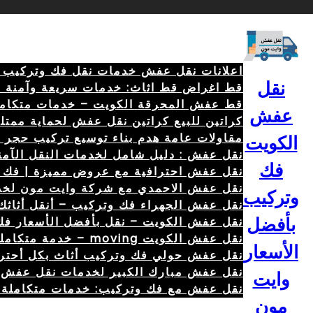
خطى
لى
لمحتوى
اعلانات نقل عفش خدمات نقل فك وتركيب الأثاث 
نقل
قط اغراض قط اثاث: خدمات سريعة وآمنة 67079013
قط عفش المحرقة الكويت – خدمات متكامل
عفش
كراتين للبيع كراتين نقل عفش لحماية ممتل
مقاولات عامة هدم بناء توسيع تركيب حجر أصباغ 04
الكويت
نقل عفش : دليل شامل لخدمات النقل الآمنة والس
فك
نقل عفش احترافية مع عروض مميزة | فك – تركي
نقل عفش الاحمدي مع شركة وايت مون لخد
وتركيب
نقل عفش الجهراء فك وتركيب – أنقل أثاثك
نقل عفش الكويت – نقل بأفضل الأسعار فك وتركي
بأفضل
نقل عفش الكويت moving – خدمة متكاملة \ 69680560 \ لفك وتركيب 67079013
الأسعار
نقل عفش حولي فك وتركيب أثاث بكل أحتر
نقل عفش مبارك الكبير لخدمات نقل عفش ش
وايت
نقل عفش مع فك وتركيب: خدمات متكاملة ل
مون