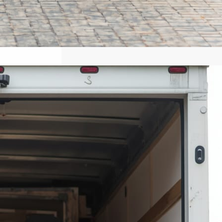
نقل عفش المنازل والمكاتب خدمات
نقل احترافية تضمن الأمان وسرعة
وجودة
عندما يحين وقت الانتقال إلى منزل جديد أو
مقر عمل مختلف، تصبح عملية نقل الأثاث
واحدة من أكثر المهام التي تحتاج إلى
تخطيط دقيق وخبرة حقيقية. فالأثاث لا
يمثل مجرد مقتنيات مادية، بل يضم قطعًا
ذات قيمة مالية ومعنوية تحتاج إلى عناية
خاصة أثناء الفك والتغليف والنقل