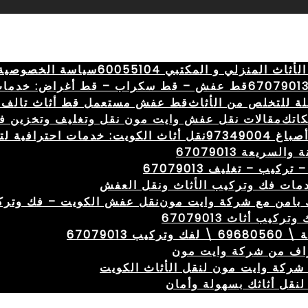
المنزلي و المكتبي 60055104
سياسة الخصوصية
قط عفش – قط سكراب – قط أغراض: خدمات
ة للتخلص من الأثاث
قط عفش مستعمل قط أثاث تالف 
كاتك
مقالات نقل عفش وايت مون نقل وتغليف وتخزين ف
973490
نقل أثاث الكويت: خدمات احترافية لتسهيل ال
ريعة 67079013
ب – تغليف 67079013
مات فك وتركيب الأثاث ونقل العفش
 بامن مع شركة وايت مون
نقل عفش الكويت – فك وتركيب – 67079013 – نقل بأف
ب أثاث 67079013
اف من شركة وايت مون
ركة وايت مون لنقل الأثاث الكويت
نقل أثاثك بسهولة وأمان