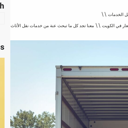
ch
ل الخدمات \\
S
e
 في الكويت \\ معنا تجد كل ما تبحث عنة من خدمات نقل الأثاث
a
r
c
ts
h