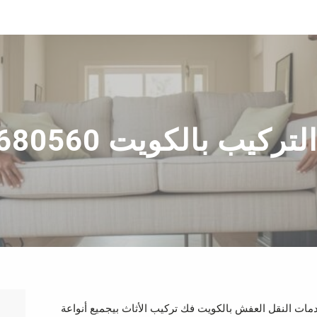
كويت 69680560 بأرخص سعر
 بالكويت 69680560 نقدم لك أفضل خدمات النقل العفش بالكويت فك تركيب الأثاث بيجميع أنواعة