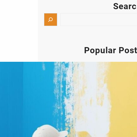
Sear
Popular Pos
أصباغ الكويت ابو حسن صباغ شاطر
تركيب جبس بورد
إذا كنت تبحث عن أفضل خدمات أصباغ
الكويت وتركيب جبس بورد بأعلى مستويات
الجودة والاحترافية، فإن أعمال الدهانات
والديكورات الحديثة أصبحت من أهم عناصر
التشطيب التي تضيف لمسة جمالية راقية