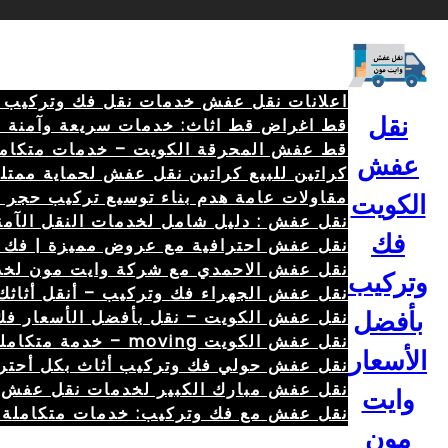
خطى
لى
لمحتوى
اعلانات نقل عفش خدمات نقل فك وتركيب الأثاث 
نقل
قط اغراض قط اثاث: خدمات سريعة وآمنة 67079013
قط عفش المحرقة الكويت – خدمات متكامل
عفش
كراتين للبيع كراتين نقل عفش لحماية ممتل
مقاولات عامة هدم بناء توسيع تركيب حجر أصباغ 04
الكويت
نقل عفش : دليل شامل لخدمات النقل الآمنة والس
فك
نقل عفش احترافية مع عروض مميزة | فك – تركي
نقل عفش الاحمدي مع شركة وايت مون لخد
وتركيب
نقل عفش الجهراء فك وتركيب – أنقل أثاثك
نقل عفش الكويت – نقل بأفضل الأسعار فك وتركي
بأفضل
نقل عفش الكويت moving – خدمة متكاملة \ 69680560 \ لفك وتركيب 67079013
الأسعار
نقل عفش حولي فك وتركيب أثاث بكل أحتر
نقل عفش مبارك الكبير لخدمات نقل عفش ش
وايت
نقل عفش مع فك وتركيب: خدمات متكاملة ل
مون