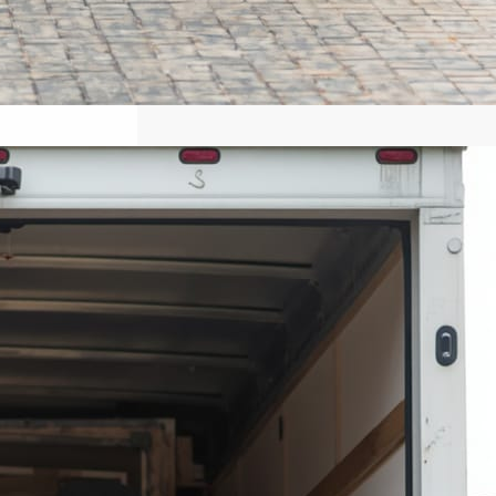
نقل عفش المنازل والمكاتب خدمات
نقل احترافية تضمن الأمان وسرعة
وجودة
عندما يحين وقت الانتقال إلى منزل جديد أو
مقر عمل مختلف، تصبح عملية نقل الأثاث
واحدة من أكثر المهام التي تحتاج إلى
تخطيط دقيق وخبرة حقيقية. فالأثاث لا
يمثل مجرد مقتنيات مادية، بل يضم قطعًا
ذات قيمة مالية ومعنوية تحتاج إلى عناية
خاصة أثناء الفك والتغليف والنقل