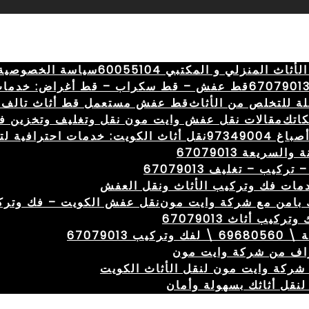
المنزلي و المكتبي 60055104
سياسة الخصوصية
قط عفش – قط سكراب – قط أغراض: خدمات
ة للتخلص من الأثاث
قط عفش مستعمل قط أثاث تالف 
كاتك
مقالات نقل عفش وايت مون نقل وتغليف وتخزين ف
973490
نقل أثاث الكويت: خدمات احترافية لتسهيل ال
ريعة 67079013
ب – تغليف 67079013
مات فك وتركيب الأثاث ونقل العفش
 بامن مع شركة وايت مون
نقل عفش الكويت – فك وتركيب – 67079013 – نقل بأف
ب أثاث 67079013
اف من شركة وايت مون
ركة وايت مون لنقل الأثاث الكويت
نقل أثاثك بسهولة وأمان