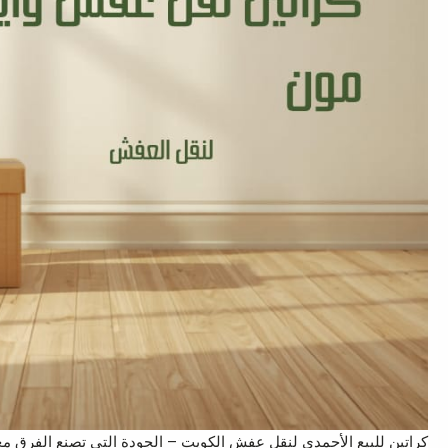
كراتين للبيع الأحمدي لنقل عفش الكويت – الجودة التي تصنع الفرق م