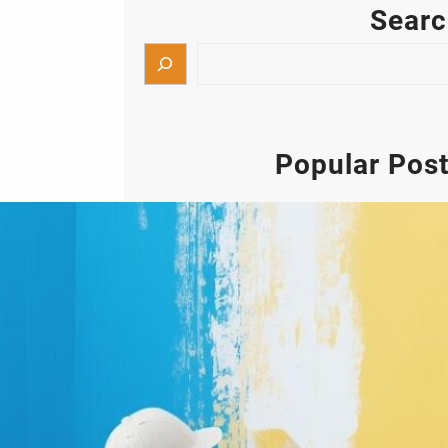
Sear
Popular Pos
أصباغ الكويت ابو حسن صباغ شاطر
تركيب جبس بورد
إذا كنت تبحث عن أفضل خدمات أصباغ
الكويت وتركيب جبس بورد بأعلى مستويات
الجودة والاحترافية، فإن أعمال الدهانات
والديكورات الحديثة أصبحت من أهم عناصر
التشطيب التي تضيف لمسة جمالية راقية