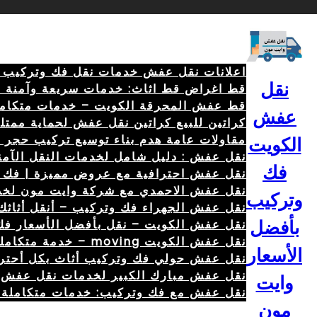
خطى
لى
لمحتوى
اعلانات نقل عفش خدمات نقل فك وتركيب الأثاث 
نقل
قط اغراض قط اثاث: خدمات سريعة وآمنة 67079013
قط عفش المحرقة الكويت – خدمات متكامل
عفش
كراتين للبيع كراتين نقل عفش لحماية ممتل
مقاولات عامة هدم بناء توسيع تركيب حجر أصباغ 04
الكويت
نقل عفش : دليل شامل لخدمات النقل الآمنة والس
فك
نقل عفش احترافية مع عروض مميزة | فك – تركي
نقل عفش الاحمدي مع شركة وايت مون لخد
وتركيب
نقل عفش الجهراء فك وتركيب – أنقل أثاثك
نقل عفش الكويت – نقل بأفضل الأسعار فك وتركي
بأفضل
نقل عفش الكويت moving – خدمة متكاملة \ 69680560 \ لفك وتركيب 67079013
الأسعار
نقل عفش حولي فك وتركيب أثاث بكل أحتر
نقل عفش مبارك الكبير لخدمات نقل عفش ش
وايت
نقل عفش مع فك وتركيب: خدمات متكاملة ل
مون