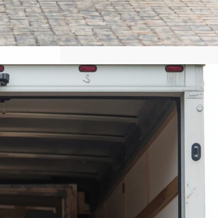
نقل عفش المنازل والمكاتب خدمات
نقل احترافية تضمن الأمان وسرعة
وجودة
عندما يحين وقت الانتقال إلى منزل جديد أو
مقر عمل مختلف، تصبح عملية نقل الأثاث
واحدة من أكثر المهام التي تحتاج إلى
تخطيط دقيق وخبرة حقيقية. فالأثاث لا
يمثل مجرد مقتنيات مادية، بل يضم قطعًا
ذات قيمة مالية ومعنوية تحتاج إلى عناية
خاصة أثناء الفك والتغليف والنقل