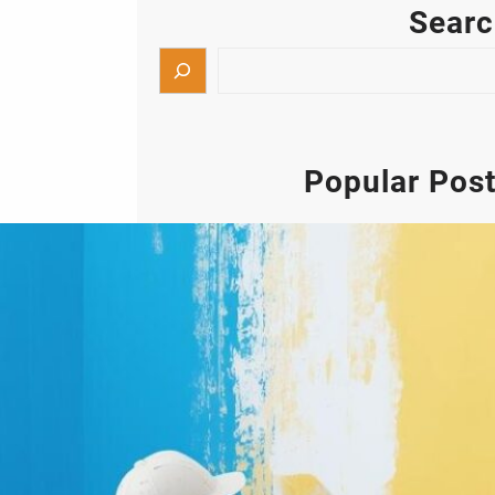
Sear
Popular Pos
أصباغ الكويت ابو حسن صباغ شاطر
تركيب جبس بورد
إذا كنت تبحث عن أفضل خدمات أصباغ
الكويت وتركيب جبس بورد بأعلى مستويات
الجودة والاحترافية، فإن أعمال الدهانات
والديكورات الحديثة أصبحت من أهم عناصر
التشطيب التي تضيف لمسة جمالية راقية