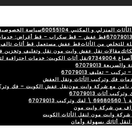
المنزلي و المكتبي 60055104
سياسة الخصوصية
قط عفش – قط سكراب – قط أغراض: خدمات
ة للتخلص من الأثاث
قط عفش مستعمل قط أثاث تالف 
كاتك
مقالات نقل عفش وايت مون نقل وتغليف وتخزين ف
973490
نقل أثاث الكويت: خدمات احترافية لتسهيل ال
ريعة 67079013
ب – تغليف 67079013
مات فك وتركيب الأثاث ونقل العفش
 بامن مع شركة وايت مون
نقل عفش الكويت – فك وتركيب – 67079013 – نقل بأف
ب أثاث 67079013
اف من شركة وايت مون
ركة وايت مون لنقل الأثاث الكويت
نقل أثاثك بسهولة وأمان